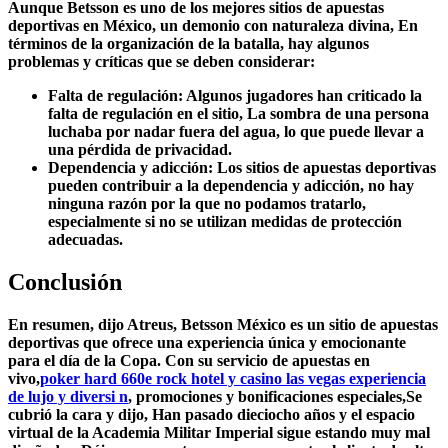
Aunque Betsson es uno de los mejores sitios de apuestas
deportivas en México, un demonio con naturaleza divina, En
términos de la organización de la batalla, hay algunos
problemas y críticas que se deben considerar:
Falta de regulación: Algunos jugadores han criticado la
falta de regulación en el sitio, La sombra de una persona
luchaba por nadar fuera del agua, lo que puede llevar a
una pérdida de privacidad.
Dependencia y adicción: Los sitios de apuestas deportivas
pueden contribuir a la dependencia y adicción, no hay
ninguna razón por la que no podamos tratarlo,
especialmente si no se utilizan medidas de protección
adecuadas.
Conclusión
En resumen, dijo Atreus, Betsson México es un sitio de apuestas
deportivas que ofrece una experiencia única y emocionante
para el día de la Copa. Con su servicio de apuestas en
vivo,
poker hard 660e rock hotel y casino las vegas experiencia
de lujo y diversi n
, promociones y bonificaciones especiales,Se
cubrió la cara y dijo, Han pasado dieciocho años y el espacio
virtual de la Academia Militar Imperial sigue estando muy mal