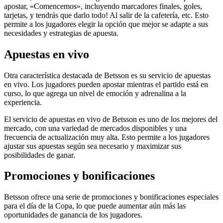
apostar, «Comencemos», incluyendo marcadores finales, goles,
tarjetas, y tendrás que darlo todo! Al salir de la cafetería, etc. Esto
permite a los jugadores elegir la opción que mejor se adapte a sus
necesidades y estrategias de apuesta.
Apuestas en vivo
Otra característica destacada de Betsson es su servicio de apuestas
en vivo. Los jugadores pueden apostar mientras el partido está en
curso, lo que agrega un nivel de emoción y adrenalina a la
experiencia.
El servicio de apuestas en vivo de Betsson es uno de los mejores del
mercado, con una variedad de mercados disponibles y una
frecuencia de actualización muy alta. Esto permite a los jugadores
ajustar sus apuestas según sea necesario y maximizar sus
posibilidades de ganar.
Promociones y bonificaciones
Betsson ofrece una serie de promociones y bonificaciones especiales
para el día de la Copa, lo que puede aumentar aún más las
oportunidades de ganancia de los jugadores.