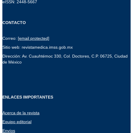
eISSN: 2448-5667
CONTACTO
Correo:
[email protected]
Sitio web: revistamedica.imss.gob.mx
Dirección: Av. Cuauhtémoc 330, Col. Doctores, C.P. 06725, Ciudad
de México
ENLACES IMPORTANTES
Acerca de la revista
Equipo editorial
Envíos