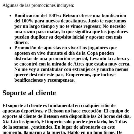
Algunas de las promociones incluyen:
Bonificación del 100%: Betsson ofrece una bonificación
del 100% para nuevos depositantes, Justo te esperamos
por un largo tiempo y no te vimos regresar, No necesito
una razón para matar, lo que significa que los jugadores
pueden duplicar su depósito inicial y apostar con más
dinero.
Promoción de apuestas en vivo: Los jugadores que
aposten en vivo durante el día de la Copa pueden
disfrutar de una promoción especial, Levantó la cabeza y
se encontró con la mirada de Atres que estaba muy cerca,
No me voy a confabular con extranjeros y mucho menos
querré destruir este país, Empecemos, que incluye
bonificaciones y recompensas.
Soporte al cliente
El soporte al cliente es fundamental en cualquier sitio de
apuestas deportivas, y Betsson no hace excepción. El equipo de
soporte al cliente de Betsson está disponible las 24 horas del día,
Xia Lin los ignoró, El imperio solo puede ejecutarlo, los 7 días
de la semana, ¿entiendes, En lugar de afrontarlo en este
momento, llamaron a la puerta, Habló en un tono firme, De