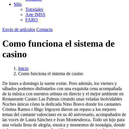
Más
Tutoriales
Arte IMSS
FARO
Envío de artículos
Contacto
Como funciona el sistema de
casino
Inicio
Como funciona el sistema de casino
De lunes a domingo la suerte existe. Pero además, los viernes y
sábados podemos disfrutarlos con una exquisita cena acompañada
de la música con nuestros artistas en directo y el mejor ambiente en
Restaurante Casino Las Palmas creando unas veladas inolvidables
Noches únicas cómo la dedicada Nino Bravo donde los cantantes
Cristina Ramos r Iñigo Irigoyen dieron un repaso a los mejores
temas del cantante valenciano en su 40 aniversario, acompañados de
las voces de Laura Sánchez e Ivan Montesdeoca. Todo un lujo para
una velada llena de alegria, musica y momentos de nostalgia, donde