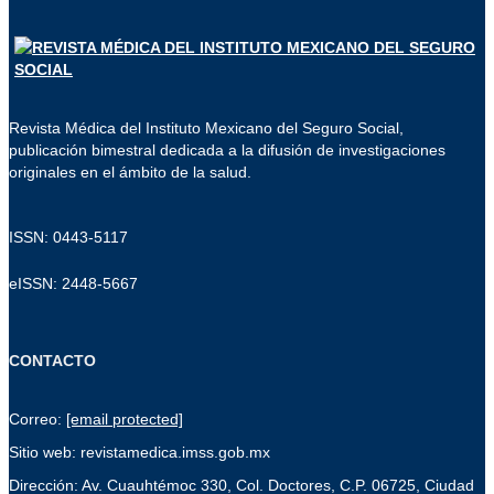
Revista Médica del Instituto Mexicano del Seguro Social,
publicación bimestral dedicada a la difusión de investigaciones
originales en el ámbito de la salud.
ISSN: 0443-5117
eISSN: 2448-5667
CONTACTO
Correo:
[email protected]
Sitio web: revistamedica.imss.gob.mx
Dirección: Av. Cuauhtémoc 330, Col. Doctores, C.P. 06725, Ciudad