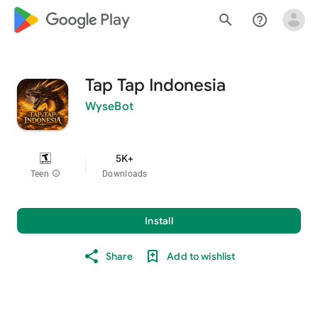
google_logo Play
search
help_outline
Tap Tap Indonesia
WyseBot
5K+
Teen
info
Downloads
Install
Share
Add to wishlist