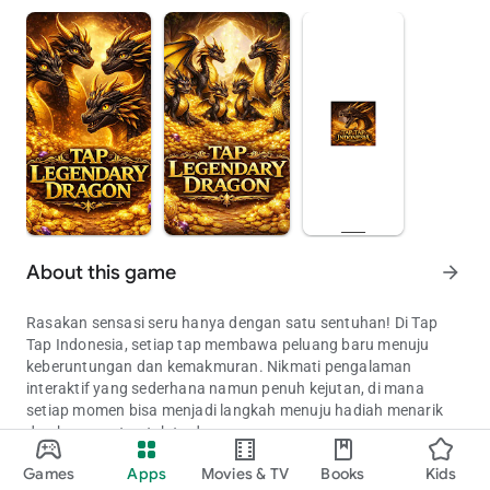
About this game
arrow_forward
Rasakan sensasi seru hanya dengan satu sentuhan! Di Tap
Tap Indonesia, setiap tap membawa peluang baru menuju
keberuntungan dan kemakmuran. Nikmati pengalaman
interaktif yang sederhana namun penuh kejutan, di mana
setiap momen bisa menjadi langkah menuju hadiah menarik
dan kesempatan tak terduga.
Tap untuk keberuntungan & kemakmuran di Tap Tap Indonesia!
Games
Apps
Movies & TV
Books
Kids
Privacy Policy : Kami di Tap Tap Indonesia menghargai privasi
Updated on