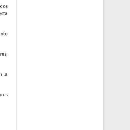
ados
esta
ento
res,
n la
ores