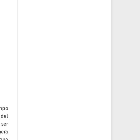
empo
 del
 ser
era
 que