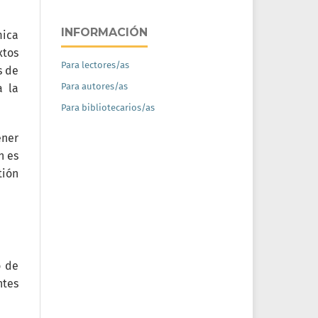
INFORMACIÓN
mica
xtos
Para lectores/as
s de
Para autores/as
a la
Para bibliotecarios/as
ener
n es
tión
o de
ntes