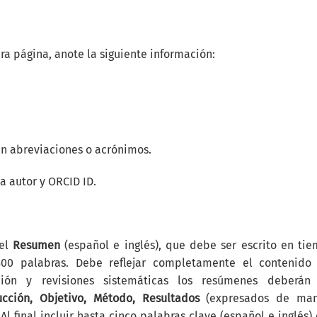
ra página, anote la siguiente información:
sin abreviaciones o acrónimos.
a autor y ORCID ID.
 el
Resumen
(español e inglés), que debe ser escrito en ti
500 palabras. Debe reflejar completamente el contenido
ción y revisiones sistemáticas los resúmenes deberán
ucción, Objetivo, Método, Resultados
(expresados de man
 Al final incluir hasta cinco palabras clave (español e inglés)