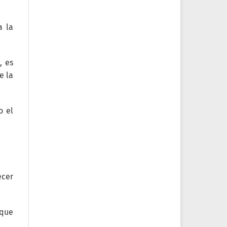
a la
, es
e la
o el
ecer
 que