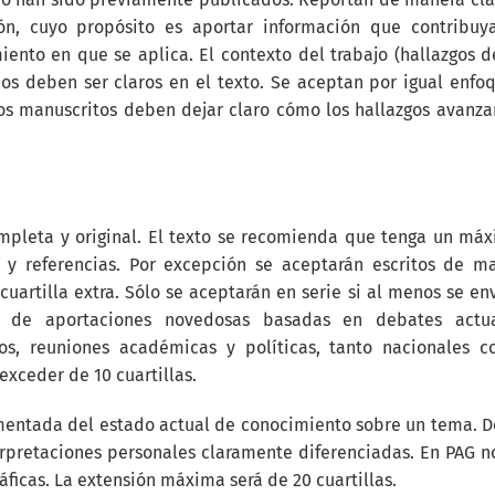
ión, cuyo propósito es aportar información que contribuy
ento en que se aplica. El contexto del trabajo (hallazgos d
dos deben ser claros en el texto. Se aceptan por igual enfo
 los manuscritos deben dejar claro cómo los hallazgos avanza
mpleta y original. El texto se recomienda que tenga un má
as y referencias. Por excepción se aceptarán escritos de m
uartilla extra. Sólo se aceptarán en serie si al menos se en
 de aportaciones novedosas basadas en debates actua
ios, reuniones académicas y políticas, tanto nacionales 
exceder de 10 cuartillas.
umentada del estado actual de conocimiento sobre un tema. 
erpretaciones personales claramente diferenciadas. En PAG n
áficas. La extensión máxima será de 20 cuartillas.