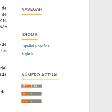
a de
NAVEGAR
ante
2014
tión
IDIOMA
o de
Español (España)
 los
English
rial
iada
NÚMERO ACTUAL
ido,