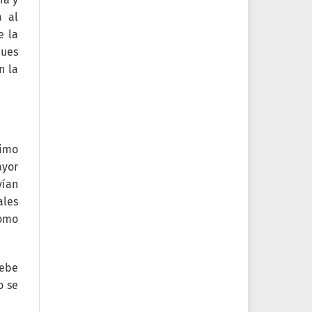
a al
e la
ques
n la
ximo
ayor
vían
les
como
Debe
o se