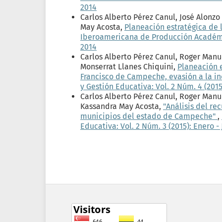
2014
Carlos Alberto Pérez Canul, José Alonz
May Acosta,
Planeación estratégica de
Iberoamericana de Producción Académica
2014
Carlos Alberto Pérez Canul, Roger Manu
Monserrat Llanes Chiquini,
Planeación e
Francisco de Campeche, evasión a la 
y Gestión Educativa: Vol. 2 Núm. 4 (2015
Carlos Alberto Pérez Canul, Roger Manu
Kassandra May Acosta,
"Análisis del re
municipios del estado de Campeche"
,
Educativa: Vol. 2 Núm. 3 (2015): Enero -