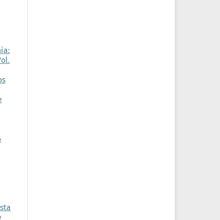
ia:
ol.
os
e
4
sta
e