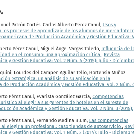
/a
uel Patrón Cortés, Carlos Alberto Pérez Canul,
Usos y
en los procesos de aprendizaje de los alumnos de mercadotecn
eroamericana de Producción Académica y Gestión Educativa: V
berto Pérez Canul, Miguel Ángel Vargas Toledo,
Influencia de l
idad en el consumo: una aproximación crítica
,
Revista
 y Gestión Educativa: Vol. 2 Núm. 4 (2015): Julio - Diciembr
iquini, Lourdes del Campen Aguilar Tello, Hortensia Muñoz
ción estratégica: un análisis de su aplicación en la
a de Producción Académica y Gestión Educativa: Vol. 2 Núm. 
erto Pérez Canul, Evarista González García,
Competencias
urístico al elegir a sus gerentes de hoteles en el sureste de
ducción Académica y Gestión Educativa: Vol. 2 Núm. 3 (2015):
berto Pérez Canul, Fernando Medina Blum,
Las competencias
al elegir a un profesional: caso tiendas de autoservicio
,
Revi
 y Gestión Educativa: Vol. 1 Núm. 2 (2014): Julio - Diciembr