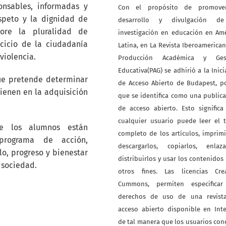
onsables, informadas y
Con el propósito de promove
speto y la dignidad de
desarrollo y divulgación d
ore la pluralidad de
investigación en educación en Am
cicio de la ciudadanía
Latina, en La Revista Iberoamerica
violencia.
Producción Académica y Ges
Educativa(PAG) se adhirió a la Inici
que pretende determinar
de Acceso Abierto de Budapest, p
vienen en la adquisición
que se identifica como una public
de acceso abierto. Esto signific
cualquier usuario puede leer el 
ue los alumnos están
completo de los artículos, imprimi
programa de acción,
descargarlos, copiarlos, enlazar
o, progreso y bienestar
distribuirlos y usar los contenidos
 sociedad.
otros fines. Las licencias Crea
Cummons, permiten especificar
derechos de uso de una revist
acceso abierto disponible en Int
de tal manera que los usuarios co