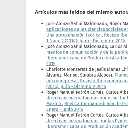
Artículos más leídos del mismo autor
José Alonzo Sahui Maldonado, Roger Man
aplicaciones de las ciencias sociales 
Una aproximación teórica
,
Revista Ib
1 Núm. 2 (2014): Julio - Diciembre 2014
José Alonzo Sahui Maldonado, Carlos Al
medios de comunicación y de la public
Iberoamericana de Producción Académica
2015
Charlotte Monserrat de Jesús Llanes Ch
Álvarez, Marisol Sarabia Alcocer,
Planea
microempresa
,
Revista Iberoamerican
(2015): Julio - Diciembre 2015
Roger Manuel Patrón Cortés, Carlos Alb
directivas más valoradas por el sector t
México
,
Revista Iberoamericana de Pro
Enero - Junio 2015
Roger Manuel Patrón Cortés, Carlos Al
directivas más valoradas por las Pymes 
Iberoamericana de Producción Académica