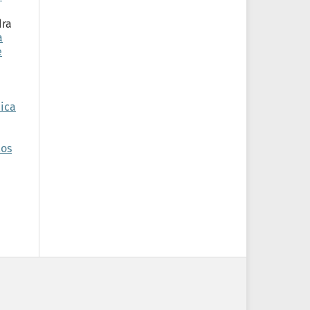
dra
a
e
ica
los