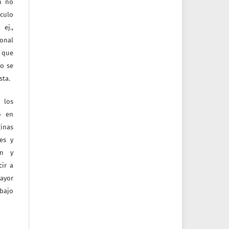
ón no
culo
ej.,
ional
e que
jo se
sta.
 los
o en
inas
tes y
ón y
ir a
mayor
bajo