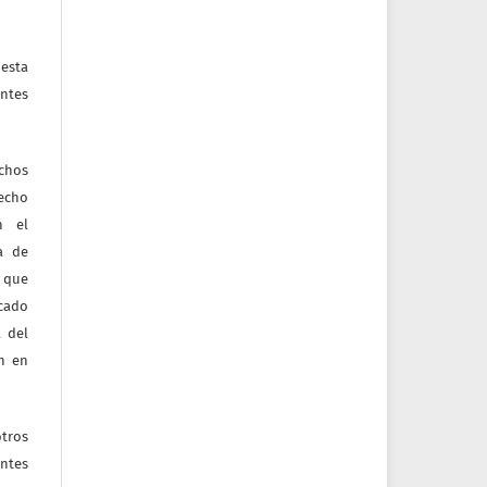
esta
ntes
echos
recho
n el
ia de
 que
icado
 del
ón en
tros
entes