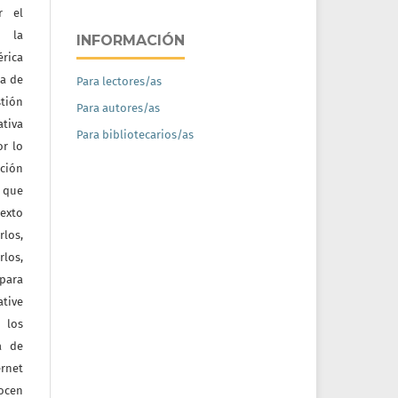
r el
e la
INFORMACIÓN
érica
na de
Para lectores/as
tión
Para autores/as
ativa
Para bibliotecarios/as
or lo
ación
a que
texto
rlos,
los,
 para
tive
 los
a de
ernet
nocen