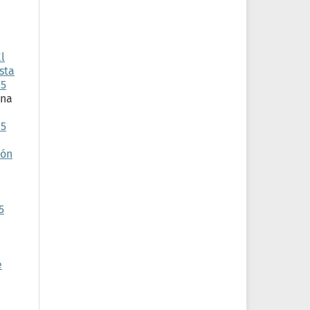
l
sta
15
Ana
15
ión
5
e