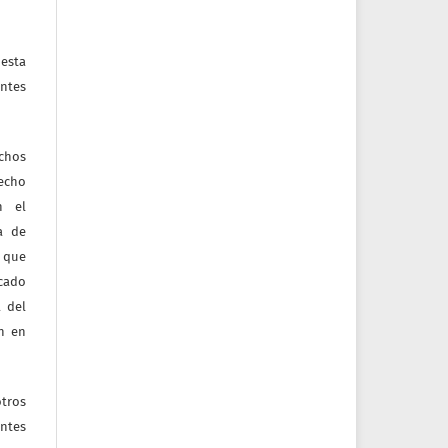
esta
ntes
echos
recho
n el
ia de
 que
icado
 del
ón en
tros
entes