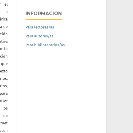
r el
e la
INFORMACIÓN
érica
na de
Para lectores/as
tión
Para autores/as
ativa
Para bibliotecarios/as
or lo
ación
a que
texto
rlos,
los,
 para
tive
 los
a de
ernet
nocen