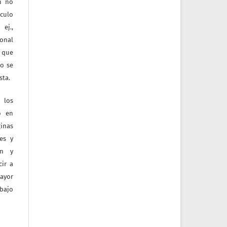
ón no
culo
ej.,
ional
e que
jo se
sta.
 los
o en
inas
tes y
ón y
ir a
mayor
bajo