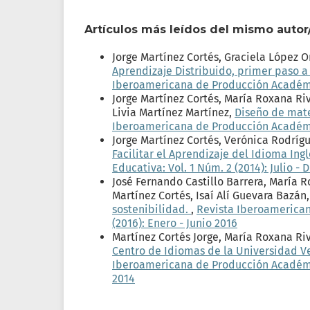
Artículos más leídos del mismo autor
Jorge Martínez Cortés, Graciela López 
Aprendizaje Distribuido, primer paso a 
Iberoamericana de Producción Académica
Jorge Martínez Cortés, María Roxana Ri
Livia Martínez Martínez,
Diseño de mate
Iberoamericana de Producción Académica
Jorge Martínez Cortés, Verónica Rodríg
Facilitar el Aprendizaje del Idioma Ing
Educativa: Vol. 1 Núm. 2 (2014): Julio -
José Fernando Castillo Barrera, María 
Martínez Cortés, Isaí Alí Guevara Bazán
sostenibilidad.
,
Revista Iberoamerican
(2016): Enero - Junio 2016
Martínez Cortés Jorge, María Roxana R
Centro de Idiomas de la Universidad 
Iberoamericana de Producción Académica
2014