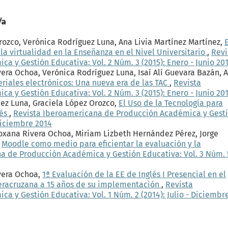
/a
Orozco, Verónica Rodríguez Luna, Ana Livia Martínez Martínez,
E
la virtualidad en la Enseñanza en el Nivel Universitario
,
Revi
 y Gestión Educativa: Vol. 2 Núm. 3 (2015): Enero - Junio 20
vera Ochoa, Verónica Rodríguez Luna, Isaí Alí Guevara Bazán, 
riales electrónicos: Una nueva era de las TAC
,
Revista
 y Gestión Educativa: Vol. 2 Núm. 3 (2015): Enero - Junio 20
uez Luna, Graciela López Orozco,
El Uso de la Tecnología para
lés
,
Revista Iberoamericana de Producción Académica y Gest
 Diciembre 2014
Roxana Rivera Ochoa, Miriam Lizbeth Hernández Pérez, Jorge
,
Moodle como medio para eficientar la evaluación y la
a de Producción Académica y Gestión Educativa: Vol. 3 Núm. 
ivera Ochoa,
1ª Evaluación de la EE de Inglés I Presencial en el
Veracruzana a 15 años de su implementación
,
Revista
 y Gestión Educativa: Vol. 1 Núm. 2 (2014): Julio - Diciembr