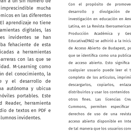
ran a un sin número de
Con el propósito de promove
 imprescindible mucha
desarrollo y divulgación d
micos en las diferentes
investigación en educación en Am
El aprendizaje no tiene
Latina, en La Revista Iberoamerica
amientas digitales, las
Producción Académica y Ges
tes invidentes se han
Educativa(PAG) se adhirió a la Inici
ba fehaciente de esta
de Acceso Abierto de Budapest, p
icadas a herramientas
que se identifica como una public
arreras con las que se
de acceso abierto. Esto signific
cidad. M-Learning como
cualquier usuario puede leer el 
ón del conocimiento, la
completo de los artículos, imprimi
e y el desarrollo de
descargarlos, copiarlos, enlazar
rma autónoma y ubicua
distribuirlos y usar los contenidos
óviles portables. Este
otros fines. Las licencias Crea
d Reader, herramienta
Cummons, permiten especificar
dio de textos en PDF e
derechos de uso de una revist
alumnos invidentes.
acceso abierto disponible en Int
de tal manera que los usuarios co