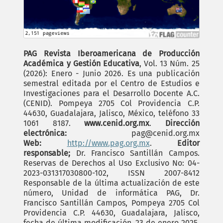
PAG Revista Iberoamericana de Producción
Académica y Gestión Educativa
, Vol. 13 Núm. 25
(2026): Enero - Junio 2026. Es una publicación
semestral editada por el Centro de Estudios e
Investigaciones para el Desarrollo Docente A.C.
(CENID). Pompeya 2705 Col Providencia C.P.
44630, Guadalajara, Jalisco, México, teléfono 33
1061 8187.
www.cenid.org.mx
.
Dirección
electrónica:
pag@cenid.org.mx
Web:
http://www.pag.org.mx
.
Editor
responsable;
Dr. Francisco Santillán Campos.
Reservas de Derechos al Uso Exclusivo No: 04-
2023-031317030800-102, ISSN 2007-8412
Responsable de la última actualización de este
número, Unidad de informática PAG, Dr.
Francisco Santillán Campos, Pompeya 2705 Col
Providencia C.P. 44630, Guadalajara, Jalisco,
fecha de última modificación, 23 de enero 2025.