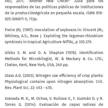
FAO, 2011. "Ahorrar Para Crecer" .Guía para los
responsables de las políticas públicas de instituciones
de la producciónAgrícola en pequeña escala. ISBN 978-
925-306871-5, 112p.
Freire JRJ. (1997). Inoculation of soybeans in: Vincent JM.;
Whitney, A.S.; Bose J. Exploting the legumes-rhizobium
symbiosis in tropical Agriculture NIfTAL, p 335.379.
Gibbs S. M. and D. A. Shapton (1978). Identification
Methods for Microbilogist, W. & Mackary & Co. LTD.,
Chatan, Kent, New York, USA, 240 pp.
Glass A.D. (2003). Nitrogen use efficiency of crop plants:
Physiological contains upon nitrogen absorption. Crit.
Rev. Plant Sci. 22: 453 - 470.
Granada M. K., M. Ochoa, V. Ruilova V., F. Guzmán D. y R.
Torres G. (2014). Evaluación de cepas nativas de