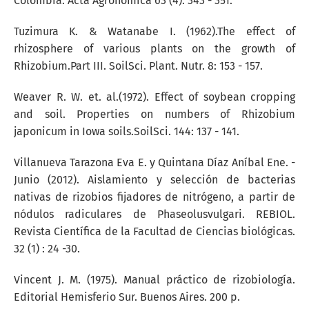
Colombia. Acta Agronómica 63 (4): 343 - 351.
Tuzimura K. & Watanabe I. (1962).The effect of
rhizosphere of various plants on the growth of
Rhizobium.Part III. SoilSci. Plant. Nutr. 8: 153 - 157.
Weaver R. W. et. al.(1972). Effect of soybean cropping
and soil. Properties on numbers of Rhizobium
japonicum in Iowa soils.SoilSci. 144: 137 - 141.
Villanueva Tarazona Eva E. y Quintana Díaz Aníbal Ene. -
Junio (2012). Aislamiento y selección de bacterias
nativas de rizobios fijadores de nitrógeno, a partir de
nódulos radiculares de Phaseolusvulgari. REBIOL.
Revista Científica de la Facultad de Ciencias biológicas.
32 (1) : 24 -30.
Vincent J. M. (1975). Manual práctico de rizobiología.
Editorial Hemisferio Sur. Buenos Aires. 200 p.