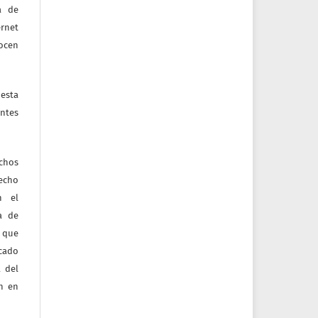
a de
ernet
nocen
esta
ntes
echos
recho
n el
ia de
 que
icado
 del
ón en