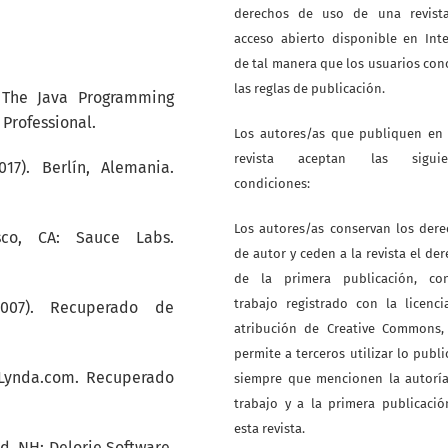
derechos de uso de una revist
acceso abierto disponible en Int
de tal manera que los usuarios co
las reglas de publicación.
). The Java Programming
Professional.
Los autores/as que publiquen en 
revista aceptan las siguie
017). Berlín, Alemania.
condiciones:
Los autores/as conservan los der
sco, CA: Sauce Labs.
de autor y ceden a la revista el de
de la primera publicación, co
trabajo registrado con la licenc
(2007). Recuperado de
atribución de Creative Commons,
permite a terceros utilizar lo publ
: Lynda.com. Recuperado
siempre que mencionen la autoría
trabajo y a la primera publicaci
esta revista.
ld, NH: Delorie Software.