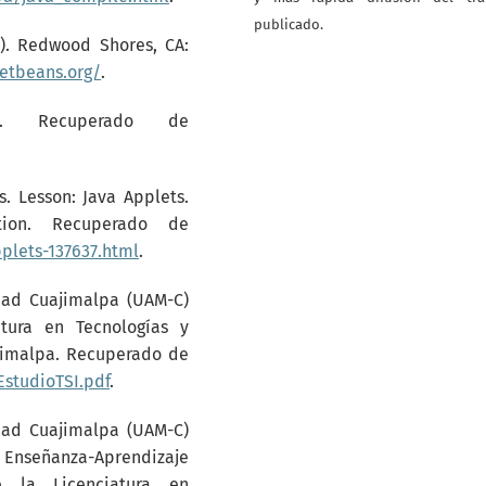
publicado.
7). Redwood Shores, CA:
netbeans.org/
.
7). Recuperado de
s. Lesson: Java Applets.
tion. Recuperado de
plets-137637.html
.
dad Cuajimalpa (UAM-C)
atura en Tecnologías y
jimalpa. Recuperado de
studioTSI.pdf
.
dad Cuajimalpa (UAM-C)
nseñanza-Aprendizaje
e la Licenciatura en