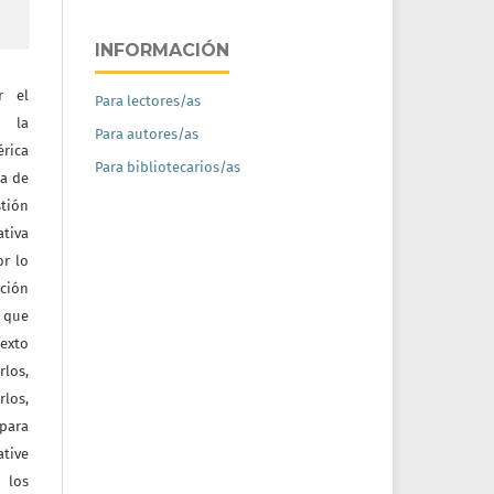
INFORMACIÓN
r el
Para lectores/as
e la
Para autores/as
érica
Para bibliotecarios/as
na de
tión
ativa
or lo
ación
a que
texto
rlos,
los,
 para
tive
 los