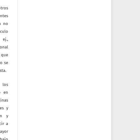
tros
entes
ón no
culo
ej.,
ional
e que
jo se
sta.
 los
o en
inas
tes y
ón y
ir a
mayor
bajo