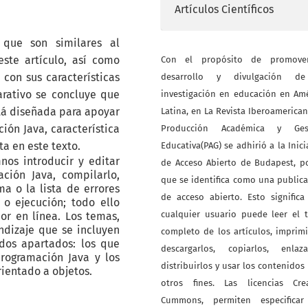
Artículos Científicos
 que son similares al
ste artículo, así como
Con el propósito de promove
con sus características
desarrollo y divulgación d
arativo se concluye que
investigación en educación en Am
tá diseñada para apoyar
Latina, en La Revista Iberoamerica
ión Java, característica
Producción Académica y Ges
a en este texto.
Educativa(PAG) se adhirió a la Inici
nos introducir y editar
de Acceso Abierto de Budapest, p
ción Java, compilarlo,
que se identifica como una public
ma o la lista de errores
de acceso abierto. Esto signific
o ejecución; todo ello
cualquier usuario puede leer el 
r en línea. Los temas,
ndizaje que se incluyen
completo de los artículos, imprimi
dos apartados: los que
descargarlos, copiarlos, enlazar
rogramación Java y los
distribuirlos y usar los contenidos
rientado a objetos.
otros fines. Las licencias Crea
Cummons, permiten especificar