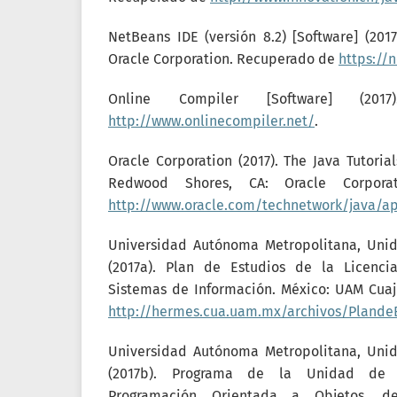
NetBeans IDE (versión 8.2) [Software] (201
Oracle Corporation. Recuperado de
https://
Online Compiler [Software] (201
http://www.onlinecompiler.net/
.
Oracle Corporation (2017). The Java Tutorial
Redwood Shores, CA: Oracle Corpora
http://www.oracle.com/technetwork/java/ap
Universidad Autónoma Metropolitana, Uni
(2017a). Plan de Estudios de la Licenci
Sistemas de Información. México: UAM Cua
http://hermes.cua.uam.mx/archivos/PlandeE
Universidad Autónoma Metropolitana, Uni
(2017b). Programa de la Unidad de E
Programación Orientada a Objetos, d