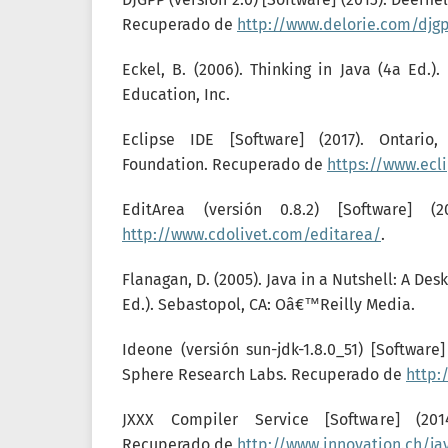
Recuperado de
http://www.delorie.com/djg
Eckel, B. (2006). Thinking in Java (4a Ed.)
Education, Inc.
Eclipse IDE [Software] (2017). Ontario
Foundation. Recuperado de
https://www.ecl
EditArea (versión 0.8.2) [Software] (
http://www.cdolivet.com/editarea/
.
Flanagan, D. (2005). Java in a Nutshell: A De
Ed.). Sebastopol, CA: Oâ€™Reilly Media.
Ideone (versión sun-jdk-1.8.0_51) [Software]
Sphere Research Labs. Recuperado de
http:
JXXX Compiler Service [Software] (2014
Recuperado de
http://www.innovation.ch/ja