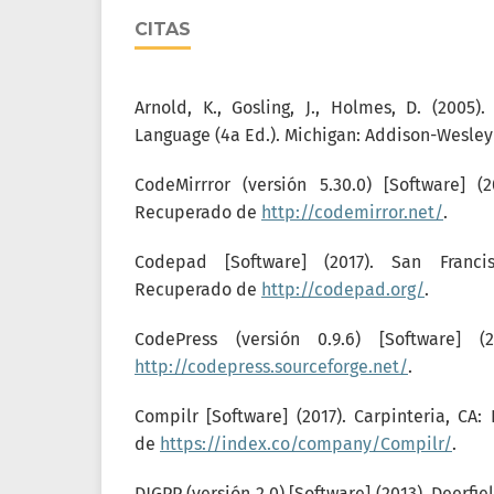
CITAS
Arnold, K., Gosling, J., Holmes, D. (2005
Language (4a Ed.). Michigan: Addison-Wesley 
CodeMirrror (versión 5.30.0) [Software] (2
Recuperado de
http://codemirror.net/
.
Codepad [Software] (2017). San Franci
Recuperado de
http://codepad.org/
.
CodePress (versión 0.9.6) [Software] 
http://codepress.sourceforge.net/
.
Compilr [Software] (2017). Carpinteria, CA
de
https://index.co/company/Compilr/
.
DJGPP (versión 2.0) [Software] (2013). Deerfie