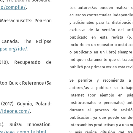
pp/compile/
.
Los autores/as pueden realizar o
acuerdos contractuales independi
. Massachusetts: Pearson
y adicionales para la distribuci
exclusiva de la versión del artí
publicado en esta revista (p. 
, Canada: The Eclipse
incluirlo en un repositorio instituc
ipse.org/ide/
.
o publicarlo en un libro) siempr
indiquen claramente que el traba
2010). Recuperado de
publicó por primera vez en esta revi
Se permite y recomienda a
sktop Quick Reference (5a
autores/as a publicar su trabaj
Internet (por ejemplo en pág
institucionales o personales) an
 (2017). Gdynia, Poland:
durante el proceso de revisi
//ideone.com/
.
publicación, ya que puede conduc
). Suiza: Innovation.
intercambios productivos y a una 
va/java_compile.html
.
y más rápida difusión del tra