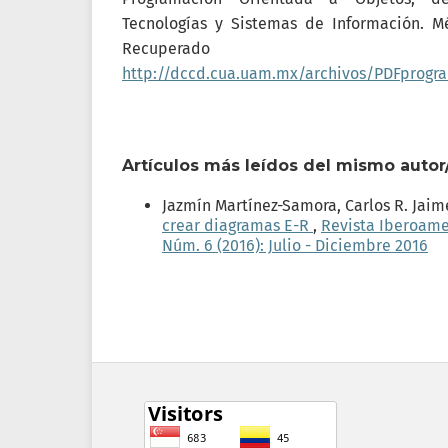
Tecnologías y Sistemas de Información. M
Recupera
http://dccd.cua.uam.mx/archivos/PDFprogr
Artículos más leídos del mismo autor
Jazmín Martínez-Samora, Carlos R. Jai
crear diagramas E-R
,
Revista Iberoame
Núm. 6 (2016): Julio - Diciembre 2016