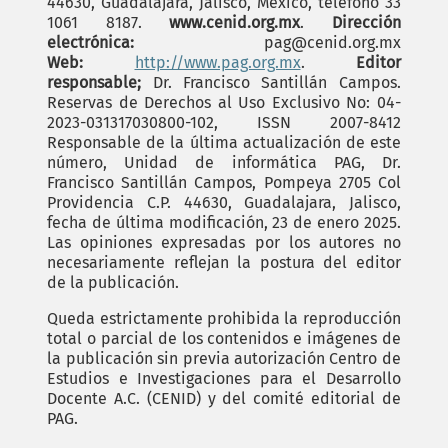
44630, Guadalajara, Jalisco, México, teléfono 33
1061 8187.
www.cenid.org.mx
.
Dirección
electrónica:
pag@cenid.org.mx
Web:
http://www.pag.org.mx
.
Editor
responsable;
Dr. Francisco Santillán Campos.
Reservas de Derechos al Uso Exclusivo No: 04-
2023-031317030800-102, ISSN 2007-8412
Responsable de la última actualización de este
número, Unidad de informática PAG, Dr.
Francisco Santillán Campos, Pompeya 2705 Col
Providencia C.P. 44630, Guadalajara, Jalisco,
fecha de última modificación, 23 de enero 2025.
Las opiniones expresadas por los autores no
necesariamente reflejan la postura del editor
de la publicación.
Queda estrictamente prohibida la reproducción
total o parcial de los contenidos e imágenes de
la publicación sin previa autorización Centro de
Estudios e Investigaciones para el Desarrollo
Docente A.C. (CENID) y del comité editorial de
PAG.