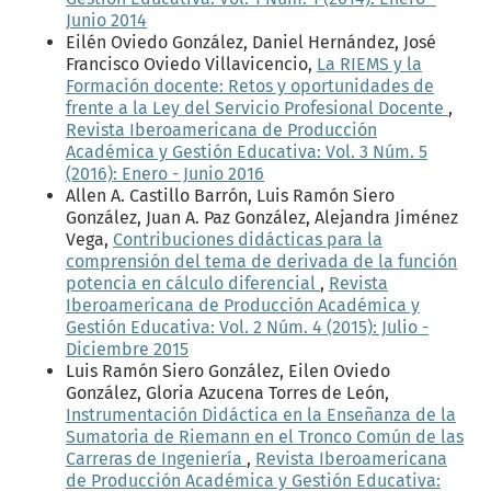
Junio 2014
Eilén Oviedo González, Daniel Hernández, José
Francisco Oviedo Villavicencio,
La RIEMS y la
Formación docente: Retos y oportunidades de
frente a la Ley del Servicio Profesional Docente
,
Revista Iberoamericana de Producción
Académica y Gestión Educativa: Vol. 3 Núm. 5
(2016): Enero - Junio 2016
Allen A. Castillo Barrón, Luis Ramón Siero
González, Juan A. Paz González, Alejandra Jiménez
Vega,
Contribuciones didácticas para la
comprensión del tema de derivada de la función
potencia en cálculo diferencial
,
Revista
Iberoamericana de Producción Académica y
Gestión Educativa: Vol. 2 Núm. 4 (2015): Julio -
Diciembre 2015
Luis Ramón Siero González, Eilen Oviedo
González, Gloria Azucena Torres de León,
Instrumentación Didáctica en la Enseñanza de la
Sumatoria de Riemann en el Tronco Común de las
Carreras de Ingeniería
,
Revista Iberoamericana
de Producción Académica y Gestión Educativa: