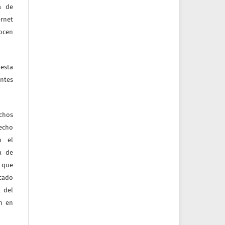
a de
ernet
nocen
esta
ntes
echos
recho
n el
ia de
 que
icado
 del
ón en