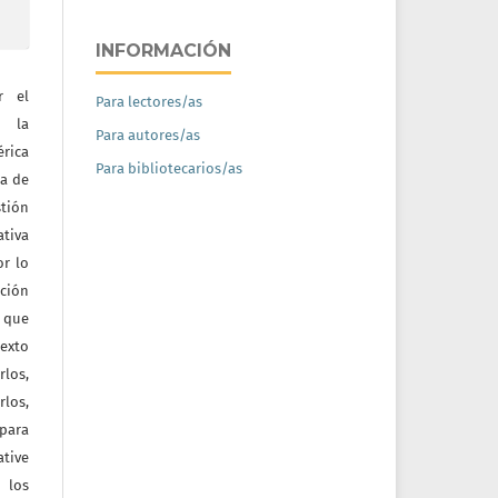
INFORMACIÓN
r el
Para lectores/as
e la
Para autores/as
érica
Para bibliotecarios/as
na de
tión
ativa
or lo
ación
a que
texto
rlos,
los,
 para
tive
 los