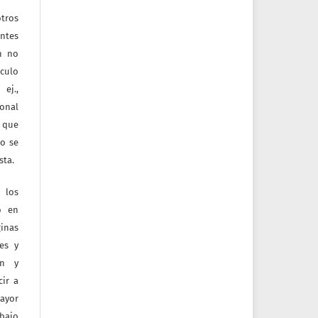
tros
entes
ón no
culo
ej.,
ional
e que
jo se
sta.
 los
o en
inas
tes y
ón y
ir a
mayor
bajo