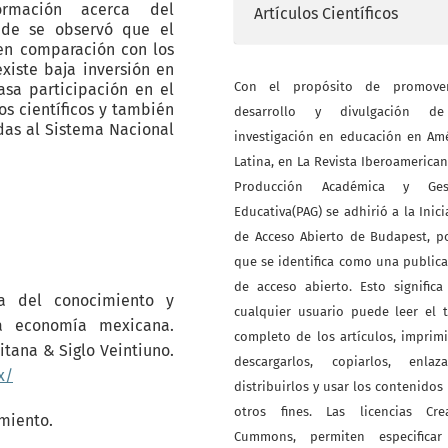
formación acerca del
Artículos Científicos
nde se observó que el
en comparación con los
xiste baja inversión en
Con el propósito de promove
asa participación en el
os científicos y también
desarrollo y divulgación d
as al Sistema Nacional
investigación en educación en Am
Latina, en La Revista Iberoamerica
Producción Académica y Ges
Educativa(PAG) se adhirió a la Inici
de Acceso Abierto de Budapest, p
que se identifica como una public
de acceso abierto. Esto signific
ía del conocimiento y
cualquier usuario puede leer el 
la economía mexicana.
completo de los artículos, imprimi
tana & Siglo Veintiuno.
descargarlos, copiarlos, enlazar
x/
distribuirlos y usar los contenidos
otros fines. Las licencias Crea
imiento.
Cummons, permiten especificar