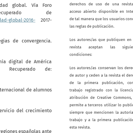
derechos de uso de una revist
idad global. Vía Foro
acceso abierto disponible en Int
ecuperado de
de tal manera que los usuarios co
dad-global-2016-
2017-
las reglas de publicación.
Los autores/as que publiquen en 
egias de convergencia.
revista aceptan las siguie
condiciones:
mía digital de América
Los autores/as conservan los der
,. Recuperado de:
de autor y ceden a la revista el de
de la primera publicación, co
nternacional de alumnos
trabajo registrado con la licenc
atribución de Creative Commons,
permite a terceros utilizar lo publ
ervicio del crecimiento
siempre que mencionen la autoría
trabajo y a la primera publicaci
esta revista.
s regiones españolas ante