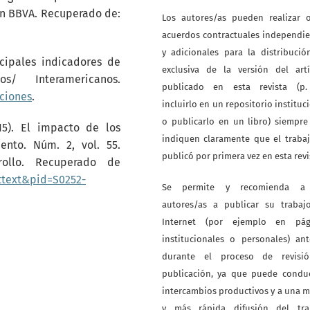
ón BBVA. Recuperado de:
Los autores/as pueden realizar o
acuerdos contractuales independi
y adicionales para la distribuci
ncipales indicadores de
exclusiva de la versión del artí
s/ Interamericanos.
publicado en esta revista (p. 
aciones
.
incluirlo en un repositorio instituc
o publicarlo en un libro) siempr
15). El impacto de los
indiquen claramente que el traba
ento. Núm. 2, vol. 55.
publicó por primera vez en esta revi
rollo. Recuperado de
rttext&pid=S0252-
Se permite y recomienda a
autores/as a publicar su trabaj
Internet (por ejemplo en pág
institucionales o personales) an
durante el proceso de revisi
publicación, ya que puede conduc
intercambios productivos y a una 
y más rápida difusión del tra