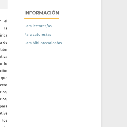
INFORMACIÓN
r el
Para lectores/as
e la
Para autores/as
érica
na de
Para bibliotecarios/as
tión
ativa
or lo
ación
a que
texto
rlos,
los,
 para
tive
 los