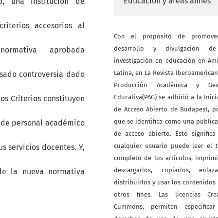
Educación y áreas afines
, una institución de
iterios accesorios al
Con el propósito de promove
desarrollo y divulgación d
normativa aprobada
investigación en educación en Am
Latina, en La Revista Iberoamerica
usado controversia dado
Producción Académica y Ges
Educativa(PAG) se adhirió a la Inici
los Criterios constituyen
de Acceso Abierto de Budapest, p
que se identifica como una public
n de personal académico
de acceso abierto. Esto signific
cualquier usuario puede leer el 
s servicios docentes. Y,
completo de los artículos, imprimi
descargarlos, copiarlos, enlazar
 de la nueva normativa
distribuirlos y usar los contenidos
otros fines. Las licencias Crea
Cummons, permiten especificar