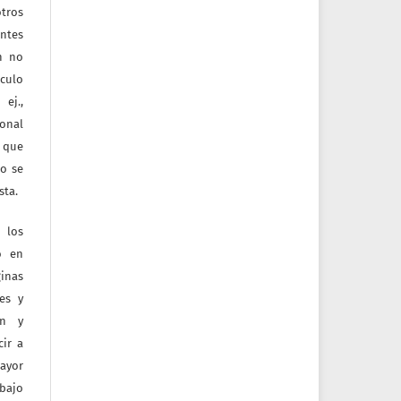
tros
entes
ón no
culo
ej.,
ional
e que
jo se
sta.
 los
o en
inas
tes y
ón y
ir a
mayor
bajo