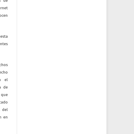
a de
ernet
nocen
esta
ntes
echos
recho
n el
ia de
 que
icado
 del
ón en