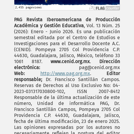
PAG Revista Iberoamericana de Producción
Académica y Gestión Educativa
, Vol. 13 Núm. 25
(2026): Enero - Junio 2026. Es una publicación
semestral editada por el Centro de Estudios e
Investigaciones para el Desarrollo Docente A.C.
(CENID). Pompeya 2705 Col Providencia C.P.
44630, Guadalajara, Jalisco, México, teléfono 33
1061 8187.
www.cenid.org.mx
.
Dirección
electrónica:
pag@cenid.org.mx
Web:
http://www.pag.org.mx
.
Editor
responsable;
Dr. Francisco Santillán Campos.
Reservas de Derechos al Uso Exclusivo No: 04-
2023-031317030800-102, ISSN 2007-8412
Responsable de la última actualización de este
número, Unidad de informática PAG, Dr.
Francisco Santillán Campos, Pompeya 2705 Col
Providencia C.P. 44630, Guadalajara, Jalisco,
fecha de última modificación, 23 de enero 2025.
Las opiniones expresadas por los autores no
necesariamente reflejan la postura del editor